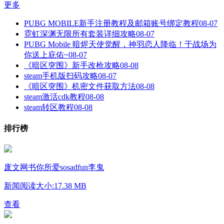
更多
PUBG MOBILE新手注册教程及邮箱账号绑定教程
08-07
霓虹深渊无限所有套装详细攻略
08-07
PUBG Mobile 暗烬天使觉醒，神羽恋人降临！于战场为
你送上庇佑~
08-07
《暗区突围》新手改枪攻略
08-08
steam手机版扫码攻略
08-07
《暗区突围》机密文件获取方法
08-08
steam激活cdk教程
08-08
steam转区教程
08-08
排行榜
废文网书你所爱sosadfun李鬼
新闻阅读
大小:17.38 MB
查看