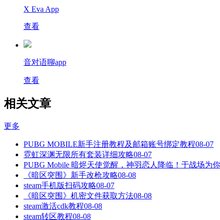
X Eva App
查看
音对语聊app
查看
相关文章
更多
PUBG MOBILE新手注册教程及邮箱账号绑定教程
08-07
霓虹深渊无限所有套装详细攻略
08-07
PUBG Mobile 暗烬天使觉醒，神羽恋人降临！于战场为
《暗区突围》新手改枪攻略
08-08
steam手机版扫码攻略
08-07
《暗区突围》机密文件获取方法
08-08
steam激活cdk教程
08-08
steam转区教程
08-08