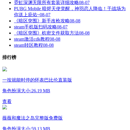
霓虹深渊无限所有套装详细攻略
08-07
PUBG Mobile 暗烬天使觉醒，神羽恋人降临！于战场为
你送上庇佑~
08-07
《暗区突围》新手改枪攻略
08-08
steam手机版扫码攻略
08-07
《暗区突围》机密文件获取方法
08-08
steam激活cdk教程
08-08
steam转区教程
08-08
排行榜
一按就能时停的怀表巴比伦直装版
角色扮演
大小:26.19 MB
查看
薇薇和魔法之岛完整版免费版
角色扮演
大小:59.13 MB