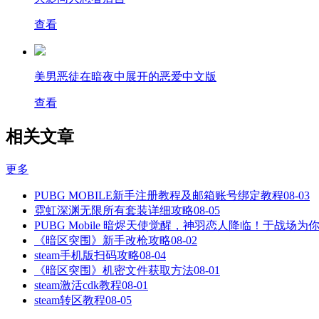
查看
美男恶徒在暗夜中展开的恶爱中文版
查看
相关文章
更多
PUBG MOBILE新手注册教程及邮箱账号绑定教程
08-03
霓虹深渊无限所有套装详细攻略
08-05
PUBG Mobile 暗烬天使觉醒，神羽恋人降临！于战场为
《暗区突围》新手改枪攻略
08-02
steam手机版扫码攻略
08-04
《暗区突围》机密文件获取方法
08-01
steam激活cdk教程
08-01
steam转区教程
08-05