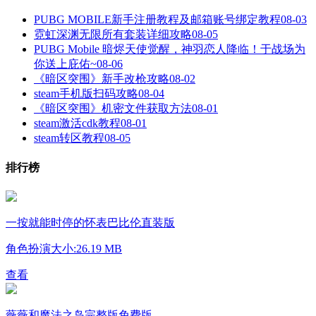
PUBG MOBILE新手注册教程及邮箱账号绑定教程
08-03
霓虹深渊无限所有套装详细攻略
08-05
PUBG Mobile 暗烬天使觉醒，神羽恋人降临！于战场为
你送上庇佑~
08-06
《暗区突围》新手改枪攻略
08-02
steam手机版扫码攻略
08-04
《暗区突围》机密文件获取方法
08-01
steam激活cdk教程
08-01
steam转区教程
08-05
排行榜
一按就能时停的怀表巴比伦直装版
角色扮演
大小:26.19 MB
查看
薇薇和魔法之岛完整版免费版