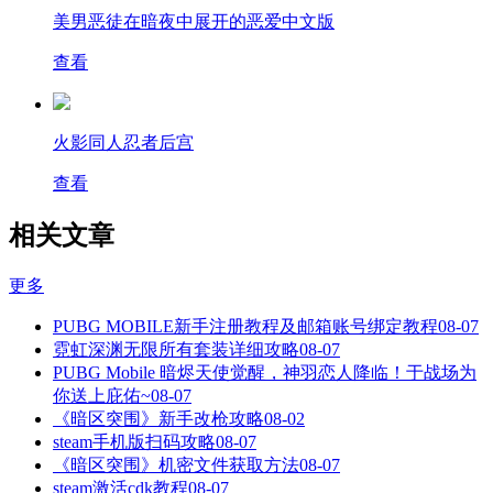
美男恶徒在暗夜中展开的恶爱中文版
查看
火影同人忍者后宫
查看
相关文章
更多
PUBG MOBILE新手注册教程及邮箱账号绑定教程
08-07
霓虹深渊无限所有套装详细攻略
08-07
PUBG Mobile 暗烬天使觉醒，神羽恋人降临！于战场为
你送上庇佑~
08-07
《暗区突围》新手改枪攻略
08-02
steam手机版扫码攻略
08-07
《暗区突围》机密文件获取方法
08-07
steam激活cdk教程
08-07