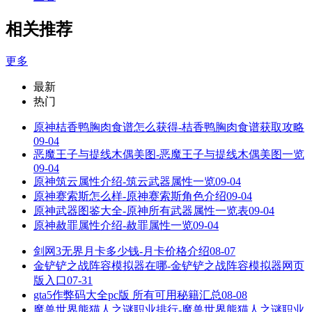
相关推荐
更多
最新
热门
原神桔香鸭胸肉食谱怎么获得-桔香鸭胸肉食谱获取攻略
09-04
恶魔王子与提线木偶美图-恶魔王子与提线木偶美图一览
09-04
原神筑云属性介绍-筑云武器属性一览
09-04
原神赛索斯怎么样-原神赛索斯角色介绍
09-04
原神武器图鉴大全-原神所有武器属性一览表
09-04
原神赦罪属性介绍-赦罪属性一览
09-04
剑网3无界月卡多少钱-月卡价格介绍
08-07
金铲铲之战阵容模拟器在哪-金铲铲之战阵容模拟器网页
版入口
07-31
gta5作弊码大全pc版 所有可用秘籍汇总
08-08
魔兽世界熊猫人之谜职业排行-魔兽世界熊猫人之谜职业