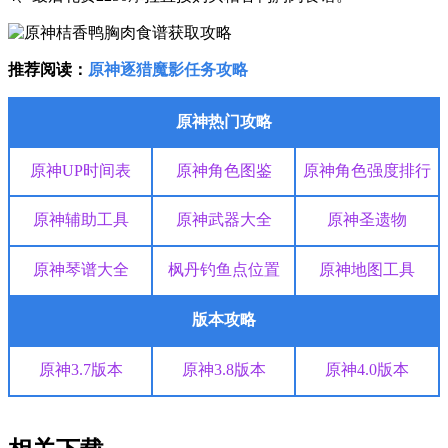
推荐阅读：
原神逐猎魔影任务攻略
原神热门攻略
原神UP
时间表
原神角色
图鉴
原神角色
强度排行
原神
辅助
工具
原神武器
大全
原神圣遗物
原神
琴谱大全
枫丹
钓鱼点位置
原神
地图
工具
版本攻略
原神3.7
版本
原神3.8
版本
原神4.0
版本