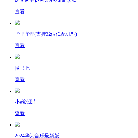
废文网书你所爱sosadfun李鬼
查看
哔哩哔哩(支持32位低配机型)
查看
搜书吧
查看
小g资源库
查看
2024华为音乐最新版