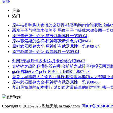
更多
最新
热门
原神桔香鸭胸肉食谱怎么获得-桔香鸭胸肉食谱获取攻略
0
恶魔王子与提线木偶美图-恶魔王子与提线木偶美图一览
0
原神筑云属性介绍-筑云武器属性一览
09-04
原神赛索斯怎么样-原神赛索斯角色介绍
09-04
原神武器图鉴大全-原神所有武器属性一览表
09-04
原神赦罪属性介绍-赦罪属性一览
09-04
剑网3无界月卡多少钱-月卡价格介绍
08-07
金铲铲之战阵容模拟器在哪-金铲铲之战阵容模拟器网页
gta5作弊码大全pc版 所有可用秘籍汇总
07-28
魔兽世界熊猫人之谜职业排行-魔兽世界熊猫人之谜职业
原神武器图鉴大全-原神所有武器属性一览表
08-08
梦幻最简单的副本排行-梦幻西游最简单的副本排行榜一
Copyright © 2023-2026 系统天地 m.xmp7.com
闽ICP备20240402