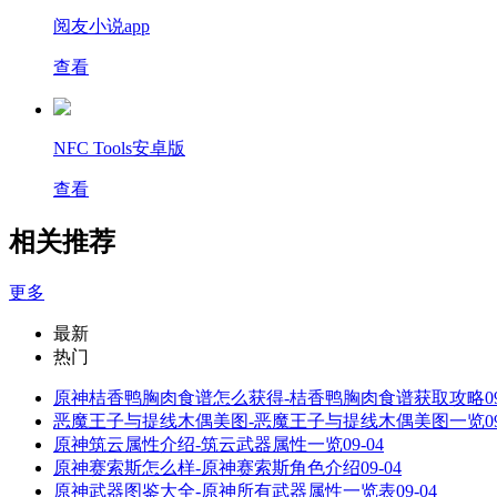
阅友小说app
查看
NFC Tools安卓版
查看
相关推荐
更多
最新
热门
原神桔香鸭胸肉食谱怎么获得-桔香鸭胸肉食谱获取攻略
0
恶魔王子与提线木偶美图-恶魔王子与提线木偶美图一览
0
原神筑云属性介绍-筑云武器属性一览
09-04
原神赛索斯怎么样-原神赛索斯角色介绍
09-04
原神武器图鉴大全-原神所有武器属性一览表
09-04