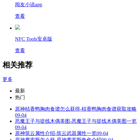
阅友小说app
查看
NFC Tools安卓版
查看
相关推荐
更多
最新
热门
原神桔香鸭胸肉食谱怎么获得-桔香鸭胸肉食谱获取攻略
09-04
恶魔王子与提线木偶美图-恶魔王子与提线木偶美图一览
09-04
原神筑云属性介绍-筑云武器属性一览
09-04
原神赛索斯怎么样-原神赛索斯角色介绍
09-04