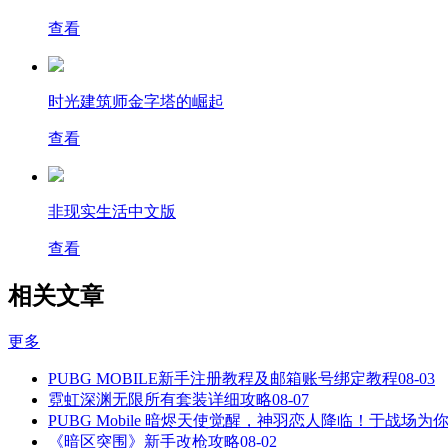
查看
时光建筑师金字塔的崛起
查看
非现实生活中文版
查看
相关文章
更多
PUBG MOBILE新手注册教程及邮箱账号绑定教程
08-03
霓虹深渊无限所有套装详细攻略
08-07
PUBG Mobile 暗烬天使觉醒，神羽恋人降临！于战场为
《暗区突围》新手改枪攻略
08-02