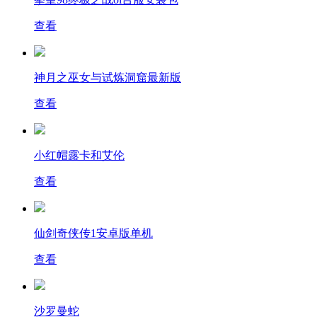
查看
神月之巫女与试炼洞窟最新版
查看
小红帽露卡和艾伦
查看
仙剑奇侠传1安卓版单机
查看
沙罗曼蛇