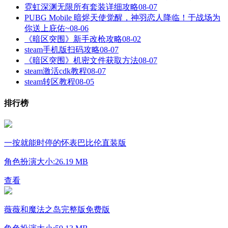
霓虹深渊无限所有套装详细攻略
08-07
PUBG Mobile 暗烬天使觉醒，神羽恋人降临！于战场为
你送上庇佑~
08-06
《暗区突围》新手改枪攻略
08-02
steam手机版扫码攻略
08-07
《暗区突围》机密文件获取方法
08-07
steam激活cdk教程
08-07
steam转区教程
08-05
排行榜
一按就能时停的怀表巴比伦直装版
角色扮演
大小:26.19 MB
查看
薇薇和魔法之岛完整版免费版