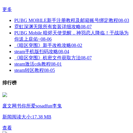
更多
PUBG MOBILE新手注册教程及邮箱账号绑定教程
08-03
霓虹深渊无限所有套装详细攻略
08-07
PUBG Mobile 暗烬天使觉醒，神羽恋人降临！于战场为
你送上庇佑~
08-06
《暗区突围》新手改枪攻略
08-02
steam手机版扫码攻略
08-04
《暗区突围》机密文件获取方法
08-07
steam激活cdk教程
08-01
steam转区教程
08-05
排行榜
废文网书你所爱sosadfun李鬼
新闻阅读
大小:17.38 MB
查看