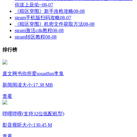
你送上庇佑~
08-07
《暗区突围》新手改枪攻略
08-08
steam手机版扫码攻略
08-07
《暗区突围》机密文件获取方法
08-08
steam激活cdk教程
08-08
steam转区教程
08-08
排行榜
废文网书你所爱sosadfun李鬼
新闻阅读
大小:17.38 MB
查看
哔哩哔哩(支持32位低配机型)
影音视听
大小:130.45 M
查看