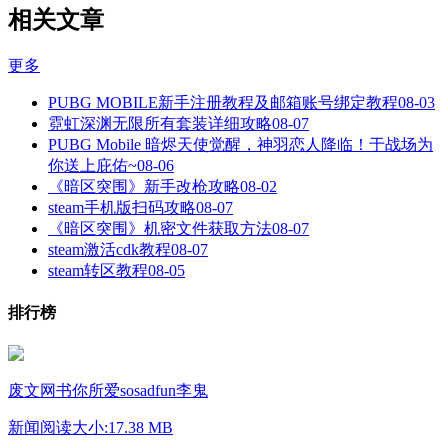
相关文章
更多
PUBG MOBILE新手注册教程及邮箱账号绑定教程
08-03
霓虹深渊无限所有套装详细攻略
08-07
PUBG Mobile 暗烬天使觉醒，神羽恋人降临！于战场为
你送上庇佑~
08-06
《暗区突围》新手改枪攻略
08-02
steam手机版扫码攻略
08-07
《暗区突围》机密文件获取方法
08-07
steam激活cdk教程
08-07
steam转区教程
08-05
排行榜
废文网书你所爱sosadfun李鬼
新闻阅读
大小:17.38 MB