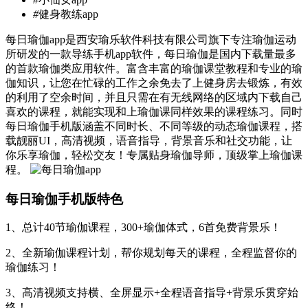
#
健身教练app
每日瑜伽app是西安瑜乐软件科技有限公司旗下专注瑜伽运动
所研发的一款导练手机app软件，每日瑜伽是国内下载量最多
的首款瑜伽类应用软件。富含丰富的瑜伽课堂教程和专业的瑜
伽知识，让您在忙碌的工作之余免去了上健身房去锻炼，有效
的利用了空余时间，并且只需在有无线网络的区域内下载自己
喜欢的课程，就能实现和上瑜伽课同样效果的课程练习。同时
每日瑜伽手机版涵盖不同时长、不同等级的动态瑜伽课程，搭
载靓丽UI，高清视频，语音指导，背景音乐和社交功能，让
你乐享瑜伽，轻松交友！专属贴身瑜伽导师，顶级掌上瑜伽课
程。
每日瑜伽手机版特色
1、总计40节瑜伽课程，300+瑜伽体式，6首免费背景乐！
2、全新瑜伽课程计划，帮你规划每天的课程，全程监督你的
瑜伽练习！
3、高清视频支持横、全屏显示+全程语音指导+背景乐贯穿始
终！