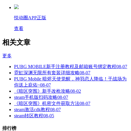
悦动圈APP正版
查看
相关文章
更多
PUBG MOBILE新手注册教程及邮箱账号绑定教程
08-07
霓虹深渊无限所有套装详细攻略
08-07
PUBG Mobile 暗烬天使觉醒，神羽恋人降临！于战场为
你送上庇佑~
08-07
《暗区突围》新手改枪攻略
08-02
steam手机版扫码攻略
08-07
《暗区突围》机密文件获取方法
08-07
steam激活cdk教程
08-07
steam转区教程
08-05
排行榜